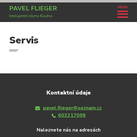
PAVEL FLIEGER
MENU
Inteligentní domy Kladno
Servis
Kontaktní údaje
pavel.flieger@seznam.cz
603217098
Naleznete nás na adresách